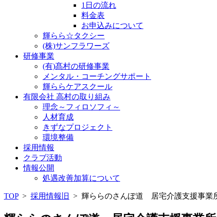
1日の流れ
料金表
お申込みについて
輝らら☆タクシー
(株)サンフラワーズ
研修事業
(有)髙村の研修事業
メンタル・コーチングサポート
輝ららケアスクール
有限会社 高村の取り組み
理念～フィロソフィ～
人材育成
きずなプロジェクト
環境整備
採用情報
クラブ活動
情報公開
処遇改善加算について
TOP
>
採用情報旧
>
輝ららのさんぽ道 居宅介護支援事業