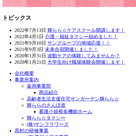
トピックス
2022年7月13日
輝らら☆ケアスクール開講します！
2022年4月1日
介護・福祉タクシー始めました！
2021年9月10日
サングループの地域応援！！
2021年9月3日
未来合宿開催しました！
2020年1月31日
波動ケアの体験してみませんか？
2020年1月21日
大学生向け職場体験会開催します！
会社概要
事業所案内
薬局事業部
商品紹介
高齢者生活支援住宅サンガーデン輝らら☆
輝ららのさんぽ道
看護小規模多機能ホーム
輝らら☆タクシー
(株)サンフラワーズ
髙村の研修事業