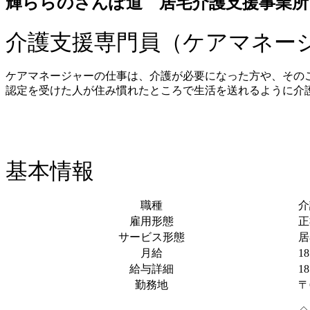
輝ららのさんぽ道 居宅介護支援事業所
介護支援専門員（ケアマネー
ケアマネージャーの仕事は、介護が必要になった方や、その
認定を受けた人が住み慣れたところで生活を送れるように介
基本情報
職種
介
雇用形態
正
サービス形態
居
月給
1
給与詳細
1
勤務地
〒