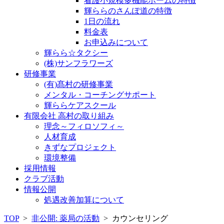
看護小規模多機能ホームの特徴
輝ららのさんぽ道の特徴
1日の流れ
料金表
お申込みについて
輝らら☆タクシー
(株)サンフラワーズ
研修事業
(有)髙村の研修事業
メンタル・コーチングサポート
輝ららケアスクール
有限会社 高村の取り組み
理念～フィロソフィ～
人材育成
きずなプロジェクト
環境整備
採用情報
クラブ活動
情報公開
処遇改善加算について
TOP
>
非公開: 薬局の活動
>
カウンセリング