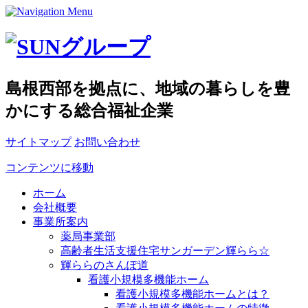
島根西部を拠点に、地域の暮らしを豊
かにする総合福祉企業
サイトマップ
お問い合わせ
コンテンツに移動
ホーム
会社概要
事業所案内
薬局事業部
高齢者生活支援住宅サンガーデン輝らら☆
輝ららのさんぽ道
看護小規模多機能ホーム
看護小規模多機能ホームとは？