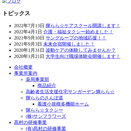
トピックス
2022年7月13日
輝らら☆ケアスクール開講します！
2022年4月1日
介護・福祉タクシー始めました！
2021年9月10日
サングループの地域応援！！
2021年9月3日
未来合宿開催しました！
2020年1月31日
波動ケアの体験してみませんか？
2020年1月21日
大学生向け職場体験会開催します！
会社概要
事業所案内
薬局事業部
商品紹介
高齢者生活支援住宅サンガーデン輝らら☆
輝ららのさんぽ道
看護小規模多機能ホーム
輝らら☆タクシー
(株)サンフラワーズ
髙村の研修事業
(有)髙村の研修事業